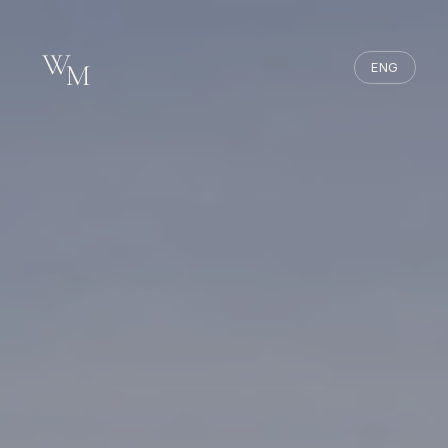
W
M
ENG